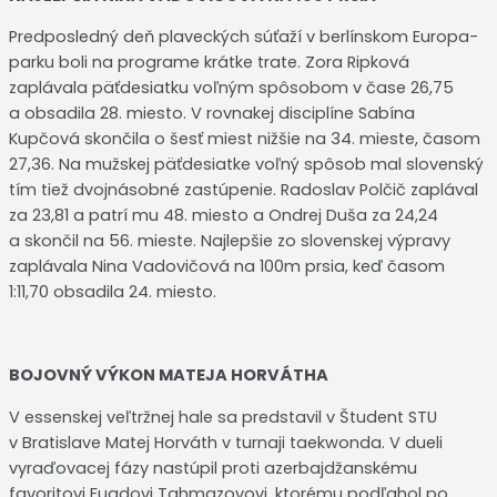
Predposledný deň plaveckých súťaží v berlínskom Europa-
parku boli na programe krátke trate. Zora Ripková
zaplávala päťdesiatku voľným spôsobom v čase 26,75
a obsadila 28. miesto. V rovnakej disciplíne Sabína
Kupčová skončila o šesť miest nižšie na 34. mieste, časom
27,36. Na mužskej päťdesiatke voľný spôsob mal slovenský
tím tiež dvojnásobné zastúpenie. Radoslav Polčič zaplával
za 23,81 a patrí mu 48. miesto a Ondrej Duša za 24,24
a skončil na 56. mieste. Najlepšie zo slovenskej výpravy
zaplávala Nina Vadovičová na 100m prsia, keď časom
1:11,70 obsadila 24. miesto.
BOJOVNÝ VÝKON MATEJA HORVÁTHA
V essenskej veľtržnej hale sa predstavil v Študent STU
v Bratislave Matej Horváth v turnaji taekwonda. V dueli
vyraďovacej fázy nastúpil proti azerbajdžanskému
favoritovi Fuadovi Tahmazovovi, ktorému podľahol po