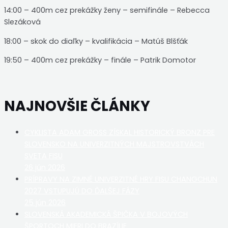
14:00 – 400m cez prekážky ženy – semifinále – Rebecca
Slezáková
18:00 – skok do diaľky – kvalifikácia – Matúš Blšťák
19:50 – 400m cez prekážky – finále – Patrik Domotor
NAJNOVŠIE ČLÁNKY
CYKLISTA ADAM GROSS ZÍSKAL HISTORICKÝ BRONZ PRE
SLOVENSKO NA UNIVERZITNÝCH MAJSTROVSTVÁCH
SVETA FISU
26 jún 2026
PRÍPRAVY NA ZIMNÉ UNIVERZITNÉ HRY FISU CHANGCHUN
2027 VSTUPUJÚ DO ĎALŠEJ FÁZY
25 jún 2026
SLOVENSKÁ AKADEMICKÁ ŠPIČKA V BOJOVÝCH
ŠPORTOCH MIERI DO BRAZÍLIE