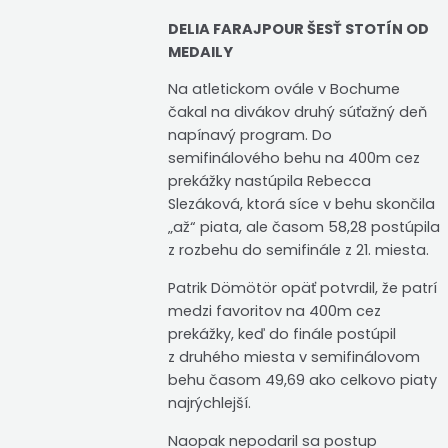
DELIA FARAJPOUR ŠESŤ STOTÍN OD
MEDAILY
Na atletickom ovále v Bochume
čakal na divákov druhý súťažný deň
napínavý program. Do
semifinálového behu na 400m cez
prekážky nastúpila Rebecca
Slezáková, ktorá síce v behu skončila
„až“ piata, ale časom 58,28 postúpila
z rozbehu do semifinále z 21. miesta.
Patrik Dömötör opäť potvrdil, že patrí
medzi favoritov na 400m cez
prekážky, keď do finále postúpil
z druhého miesta v semifinálovom
behu časom 49,69 ako celkovo piaty
najrýchlejší.
Naopak nepodaril sa postup