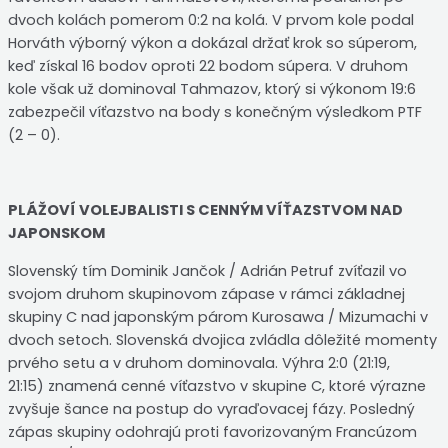
dvoch kolách pomerom 0:2 na kolá. V prvom kole podal
Horváth výborný výkon a dokázal držať krok so súperom,
keď získal 16 bodov oproti 22 bodom súpera. V druhom
kole však už dominoval Tahmazov, ktorý si výkonom 19:6
zabezpečil víťazstvo na body s konečným výsledkom PTF
(2 – 0).
PLÁŽOVÍ VOLEJBALISTI S CENNÝM VÍŤAZSTVOM NAD
JAPONSKOM
Slovenský tím Dominik Jančok / Adrián Petruf zvíťazil vo
svojom druhom skupinovom zápase v rámci základnej
skupiny C nad japonským párom Kurosawa / Mizumachi v
dvoch setoch. Slovenská dvojica zvládla dôležité momenty
prvého setu a v druhom dominovala. Výhra 2:0 (21:19,
21:15) znamená cenné víťazstvo v skupine C, ktoré výrazne
zvyšuje šance na postup do vyraďovacej fázy. Posledný
zápas skupiny odohrajú proti favorizovaným Francúzom