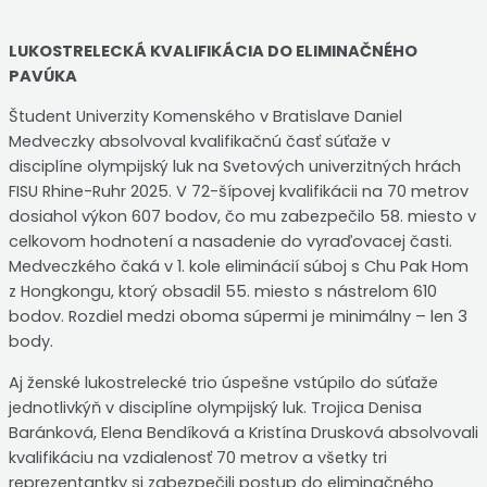
LUKOSTRELECKÁ KVALIFIKÁCIA DO ELIMINAČNÉHO
PAVÚKA
Študent Univerzity Komenského v Bratislave Daniel
Medveczky absolvoval kvalifikačnú časť súťaže v
disciplíne olympijský luk na Svetových univerzitných hrách
FISU Rhine-Ruhr 2025. V 72-šípovej kvalifikácii na 70 metrov
dosiahol výkon 607 bodov, čo mu zabezpečilo 58. miesto v
celkovom hodnotení a nasadenie do vyraďovacej časti.
Medveczkého čaká v 1. kole eliminácií súboj s Chu Pak Hom
z Hongkongu, ktorý obsadil 55. miesto s nástrelom 610
bodov. Rozdiel medzi oboma súpermi je minimálny – len 3
body.
Aj ženské lukostrelecké trio úspešne vstúpilo do súťaže
jednotlivkýň v disciplíne olympijský luk. Trojica Denisa
Baránková, Elena Bendíková a Kristína Drusková absolvovali
kvalifikáciu na vzdialenosť 70 metrov a všetky tri
reprezentantky si zabezpečili postup do eliminačného