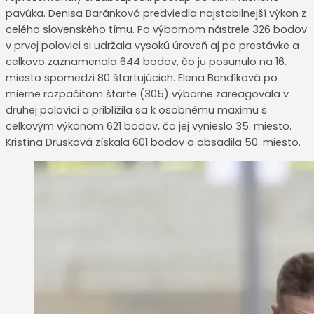
pavúka. Denisa Baránková predviedla najstabilnejší výkon z
celého slovenského tímu. Po výbornom nástrele 326 bodov
v prvej polovici si udržala vysokú úroveň aj po prestávke a
celkovo zaznamenala 644 bodov, čo ju posunulo na 16.
miesto spomedzi 80 štartujúcich. Elena Bendíková po
mierne rozpačitom štarte (305) výborne zareagovala v
druhej polovici a priblížila sa k osobnému maximu s
celkovým výkonom 621 bodov, čo jej vynieslo 35. miesto.
Kristína Drusková získala 601 bodov a obsadila 50. miesto.