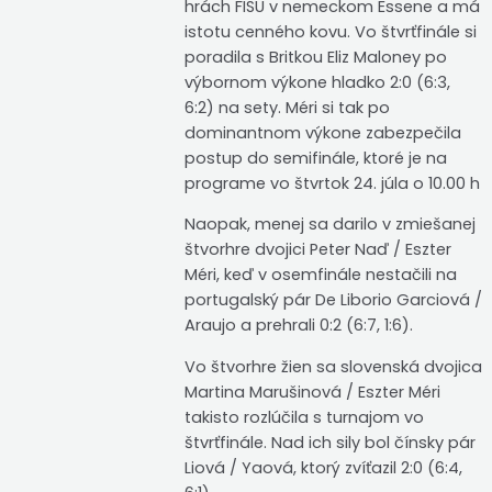
hrách FISU v nemeckom Essene a má
istotu cenného kovu. Vo štvrťfinále si
poradila s Britkou Eliz Maloney po
výbornom výkone hladko 2:0 (6:3,
6:2) na sety. Méri si tak po
dominantnom výkone zabezpečila
postup do semifinále, ktoré je na
programe vo štvrtok 24. júla o 10.00 h
Naopak, menej sa darilo v zmiešanej
štvorhre dvojici Peter Naď / Eszter
Méri, keď v osemfinále nestačili na
portugalský pár De Liborio Garciová /
Araujo a prehrali 0:2 (6:7, 1:6).
Vo štvorhre žien sa slovenská dvojica
Martina Marušinová / Eszter Méri
takisto rozlúčila s turnajom vo
štvrťfinále. Nad ich sily bol čínsky pár
Liová / Yaová, ktorý zvíťazil 2:0 (6:4,