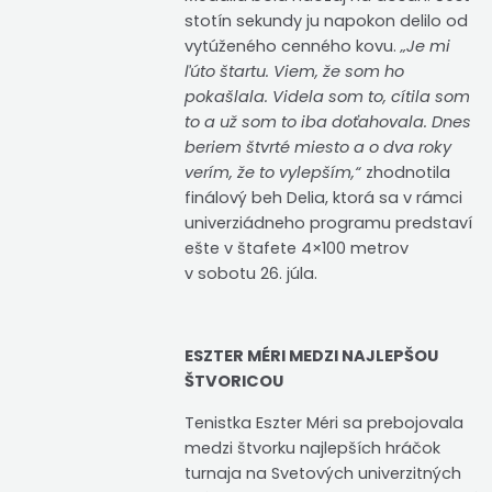
stotín sekundy ju napokon delilo od
vytúženého cenného kovu.
„Je mi
ľúto štartu. Viem, že som ho
pokašlala. Videla som to, cítila som
to a už som to iba doťahovala. Dnes
beriem štvrté miesto a o dva roky
verím, že to vylepším,“
zhodnotila
finálový beh Delia, ktorá sa v rámci
univerziádneho programu predstaví
ešte v štafete 4×100 metrov
v sobotu 26. júla.
ESZTER MÉRI MEDZI NAJLEPŠOU
ŠTVORICOU
Tenistka Eszter Méri sa prebojovala
medzi štvorku najlepších hráčok
turnaja na Svetových univerzitných