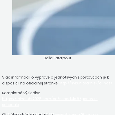
Delia Farajpour
Viac informácií o výprave a jednotlivých športovcoch je k
dispozícii na oficiálnej stránke
http://svkuniteam.sk/o-nas/
Kompletné výsledky:
https://rhineruhr2025.com/en/schedule#/general-
schedule
Oficiálna stránka podujatia:
www.rhineruhr2025.com