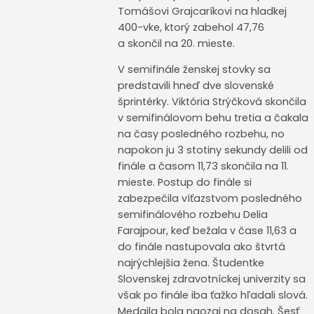
Tomášovi Grajcaríkovi na hladkej
400-vke, ktorý zabehol 47,76
a skončil na 20. mieste.
V semifinále ženskej stovky sa
predstavili hneď dve slovenské
šprintérky. Viktória Strýčková skončila
v semifinálovom behu tretia a čakala
na časy posledného rozbehu, no
napokon ju 3 stotiny sekundy delili od
finále a časom 11,73 skončila na 11.
mieste. Postup do finále si
zabezpečila víťazstvom posledného
semifinálového rozbehu Delia
Farajpour, keď bežala v čase 11,63 a
do finále nastupovala ako štvrtá
najrýchlejšia žena. Študentke
Slovenskej zdravotníckej univerzity sa
však po finále iba ťažko hľadali slová.
Medaila bola naozaj na dosah. Šesť