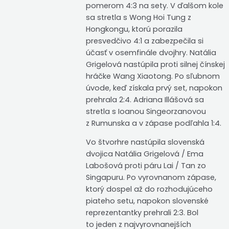
pomerom 4:3 na sety. V ďalšom kole
sa stretla s Wong Hoi Tung z
Hongkongu, ktorú porazila
presvedčivo 4:1 a zabezpečila si
účasť v osemfinále dvojhry. Natália
Grigelová nastúpila proti silnej čínskej
hráčke Wang Xiaotong. Po sľubnom
úvode, keď získala prvý set, napokon
prehrala 2:4. Adriana Illášová sa
stretla s Ioanou Singeorzanovou
z Rumunska a v zápase podľahla 1:4.
Vo štvorhre nastúpila slovenská
dvojica Natália Grigelová / Ema
Labošová proti páru Lai / Tan zo
Singapuru. Po vyrovnanom zápase,
ktorý dospel až do rozhodujúceho
piateho setu, napokon slovenské
reprezentantky prehrali 2:3. Bol
to jeden z najvyrovnanejších