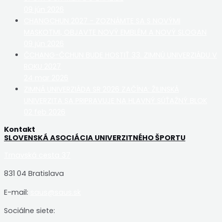
09 jún 2026
CHANGCHUN 2027 - ZOZNÁMTE SA S NOVÝMI
MASKOTMI, OBJAVTE NOVÝ EMBLÉM A NOVÝ SLOGAN
09 jún 2026
ČCHANG-ČCHUN BUDE HOSTIŤ 33. ZIMNÚ UNIVERZIÁDU V
ROKU 2027
24 mar 2026
ZIMNÁ UNIVERZIÁDA SR 2026 ZAČÍNA: ŽILINSKÁ
UNIVERZITA SA PRIPRAVUJE NA HLAVNÝ SÚŤAŽNÝ BLOK
02 feb 2026
Kontakt
SLOVENSKÁ ASOCIÁCIA UNIVERZITNÉHO ŠPORTU
Trnavská cesta 37
831 04 Bratislava
E-mail:
saus@saus.sk
Sociálne siete: