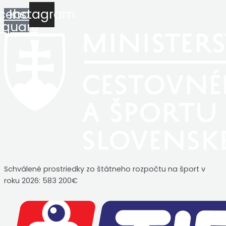
cebook-
Instagram
square
Schválené prostriedky zo štátneho rozpočtu na šport v
roku 2026: 583 200€