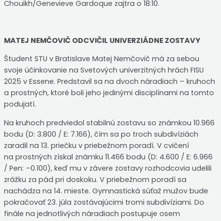
Chouikh/Genevieve Gardoque zajtra o 18:10.
MATEJ NEMČOVIČ ODCVIČIL UNIVERZIÁDNE ZOSTAVY
Študent STU v Bratislave Matej Nemčovič má za sebou
svoje účinkovanie na Svetových univerzitných hrách FISU
2025 v Essene. Predstavil sa na dvoch náradiach – kruhoch
a prostných, ktoré boli jeho jedinými disciplínami na tomto
podujatí.
Na kruhoch predviedol stabilnú zostavu so známkou 10.966
bodu (D: 3.800 / E: 7.166), čím sa po troch subdivíziách
zaradil na 13. priečku v priebežnom poradí. V cvičení
na prostných získal známku 11.466 bodu (D: 4.600 / E: 6.966
/ Pen: –0.100), keď mu v závere zostavy rozhodcovia udelili
zrážku za pád pri doskoku. V priebežnom poradí sa
nachádza na 14. mieste. Gymnastická súťaž mužov bude
pokračovať 23. júla zostávajúcimi tromi subdivíziami. Do
finále na jednotlivých náradiach postupuje osem