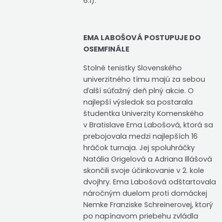
6:1).
EMA LABOŠOVÁ POSTUPUJE DO
OSEMFINÁLE
Stolné tenistky Slovenského
univerzitného tímu majú za sebou
ďalší súťažný deň plný akcie. O
najlepší výsledok sa postarala
študentka Univerzity Komenského
v Bratislave Ema Labošová, ktorá sa
prebojovala medzi najlepších 16
hráčok turnaja. Jej spoluhráčky
Natália Grigelová a Adriana Illášová
skončili svoje účinkovanie v 2. kole
dvojhry. Ema Labošová odštartovala
náročným duelom proti domáckej
Nemke Franziske Schreinerovej, ktorý
po napínavom priebehu zvládla