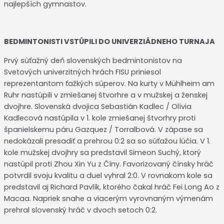
najlepších gymnastov.
BEDMINTONISTI VSTÚPILI DO UNIVERZIÁDNEHO TURNAJA
Prvý súťažný deň slovenských bedmintonistov na
Svetových univerzitných hrách FISU priniesol
reprezentantom ťažkých súperov. Na kurty v Mühlheim am
Ruhr nastúpili v zmiešanej štvorhre a v mužskej a ženskej
dvojhre. Slovenská dvojica Sebastián Kadlec / Olívia
Kadlecová nastúpila v 1. kole zmiešanej štvorhry proti
španielskemu páru Gazquez / Torralbová. V zápase sa
nedokázali presadiť a prehrou 0:2 sa so súťažou lúčia. V 1.
kole mužskej dvojhry sa predstavil Simeon Suchý, ktorý
nastúpil proti Zhou Xin Yu z Číny. Favorizovaný čínsky hráč
potvrdil svoju kvalitu a duel vyhral 2:0. V rovnakom kole sa
predstavil aj Richard Pavlík, ktorého čakal hráč Fei Long Ao z
Macaa. Napriek snahe a viacerým vyrovnaným výmenám
prehral slovenský hráč v dvoch setoch 0:2.