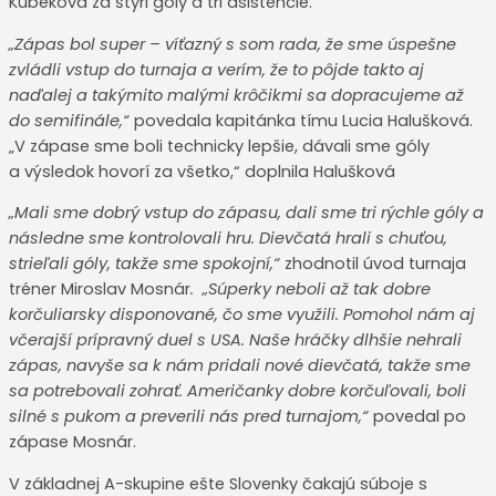
Kúbeková za štyri góly a tri asistencie.
„Zápas bol super – víťazný s som rada, že sme úspešne
zvládli vstup do turnaja a verím, že to pôjde takto aj
naďalej a takýmito malými krôčikmi sa dopracujeme až
do semifinále,“
povedala kapitánka tímu Lucia Halušková.
„V zápase sme boli technicky lepšie, dávali sme góly
a výsledok hovorí za všetko,“ doplnila Halušková
„Mali sme dobrý vstup do zápasu, dali sme tri rýchle góly a
následne sme kontrolovali hru. Dievčatá hrali s chuťou,
strieľali góly, takže sme spokojní,“
zhodnotil úvod turnaja
tréner Miroslav Mosnár
.
„
Súperky neboli až tak dobre
korčuliarsky disponované, čo sme využili. Pomohol nám aj
včerajší prípravný duel s USA. Naše hráčky dlhšie nehrali
zápas, navyše sa k nám pridali nové dievčatá, takže sme
sa potrebovali zohrať. Američanky dobre korčuľovali, boli
silné s pukom a preverili nás pred turnajom,“
povedal po
zápase Mosnár.
V základnej A-skupine ešte Slovenky čakajú súboje s