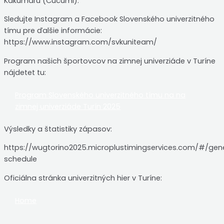
Kakumaru (Cucumi).
Sledujte Instagram a Facebook Slovenského univerzitného
tímu pre ďalšie informácie:
https://www.instagram.com/svkuniteam/
Program našich športovcov na zimnej univerziáde v Turíne
nájdetet tu:
Program Slovenského univerzitného tímu na na
zimnej univerziáde Turín 2025
Výsledky a štatistiky zápasov:
https://wugtorino2025.microplustimingservices.com/#/gen
schedule
Oficiálna stránka univerzitných hier v Turíne:
Home