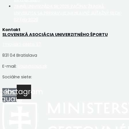
ZIMNÁ UNIVERZIÁDA SR 2026 ZAČÍNA: ŽILINSKÁ
UNIVERZITA SA PRIPRAVUJE NA HLAVNÝ SÚŤAŽNÝ BLOK
02 feb 2026
Kontakt
SLOVENSKÁ ASOCIÁCIA UNIVERZITNÉHO ŠPORTU
Trnavská cesta 37
831 04 Bratislava
E-mail:
saus@saus.sk
Sociálne siete:
cebook-
Instagram
square