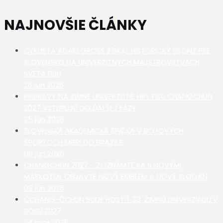
NAJNOVŠIE ČLÁNKY
CYKLISTA ADAM GROSS ZÍSKAL HISTORICKÝ BRONZ PRE
SLOVENSKO NA UNIVERZITNÝCH MAJSTROVSTVÁCH
SVETA FISU
26 jún 2026
PRÍPRAVY NA ZIMNÉ UNIVERZITNÉ HRY FISU CHANGCHUN
2027 VSTUPUJÚ DO ĎALŠEJ FÁZY
25 jún 2026
SLOVENSKÁ AKADEMICKÁ ŠPIČKA V BOJOVÝCH
ŠPORTOCH MIERI DO BRAZÍLIE
09 jún 2026
CHANGCHUN 2027 - ZOZNÁMTE SA S NOVÝMI
MASKOTMI, OBJAVTE NOVÝ EMBLÉM A NOVÝ SLOGAN
09 jún 2026
ČCHANG-ČCHUN BUDE HOSTIŤ 33. ZIMNÚ UNIVERZIÁDU V
ROKU 2027
24 mar 2026