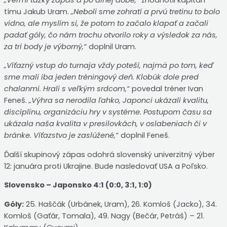
tímu Jakub Uram.
„Neboli sme zohratí a prvú tretinu to bolo
vidno, ale myslím si, že potom to začalo klapať a začali
padať góly, čo nám trochu otvorilo roky a výsledok za nás,
za tri body je výborný,“
doplnil Uram.
„Víťazný vstup do turnaja vždy poteší, najmä po tom, keď
sme mali iba jeden tréningový deň. Klobúk dole pred
chalanmi. Hrali s veľkým srdcom,“
povedal tréner Ivan
Feneš.
„Výhra sa nerodila ľahko, Japonci ukázali kvalitu,
disciplínu, organizáciu hry v systéme. Postupom času sa
ukázala naša kvalita v presilovkách, v oslabeniach či v
bránke. Víťazstvo je zaslúžené,“
doplnil Feneš.
Ďalší skupinový zápas odohrá slovenský univerzitný výber
12: januára proti Ukrajine. Bude nasledovať USA a Poľsko.
Slovensko – Japonsko 4:1 (0:0, 3:1, 1:0)
Góly:
25. Haščák (Urbánek, Uram), 26. Komloš (Jacko), 34.
Komloš (Gaťár, Tomala), 49. Nagy (Bečár, Petráš) – 21.