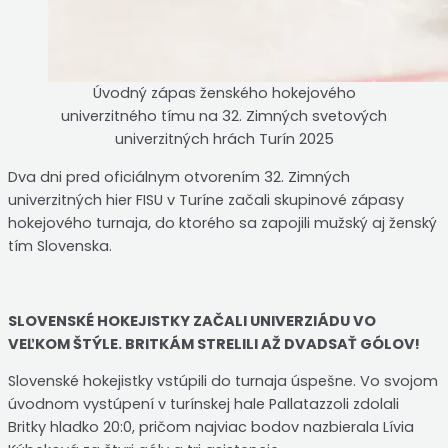
Úvodný zápas ženského hokejového
univerzitného tímu na 32. Zimných svetových
univerzitných hrách Turín 2025
Dva dni pred oficiálnym otvorením 32. Zimných
univerzitných hier FISU v Turíne začali skupinové zápasy
hokejového turnaja, do ktorého sa zapojili mužský aj ženský
tím Slovenska.
SLOVENSKÉ HOKEJISTKY ZAČALI UNIVERZIÁDU VO
VEĽKOM ŠTÝLE. BRITKÁM STRELILI AŽ DVADSAŤ GÓLOV!
Slovenské hokejistky vstúpili do turnaja úspešne. Vo svojom
úvodnom vystúpení v turínskej hale Pallatazzoli zdolali
Britky hladko 20:0, pričom najviac bodov nazbierala Lívia