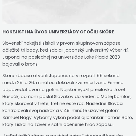
HOKEJISTI NA ÚVOD UNIVERZIÁDY OTOČILI SKÓRE
Slovenskí hokejisti získali v prvom skupinovom zápase
dôležité tri body, keď zdolali japonský univerzitný výber 4:1.
Japonci na poslednej na univerziáde Lake Placid 2023
bojovali o bronz.
Skóre zápasu otvorili Japonci, no v rozpätí 55 sekúnd
medzi 25. a 26. minútou dokázali zverenci Ivana Feneša
odpovedať dvoma gólmi. Najskôr využil presilovku Jozef
Haščák, po ňom poslal Slovákov do vedenia Matej Komloš,
ktorý skóroval v tretej tretine ešte raz. Následne Slováci
kontrolovali svoj náskok a v 49. minúte uzavrel gólom
Samuel Nagy. Výborný výkon podal aj brankár Tomáš Boľo,
ktorý získal na záver v šatni ocenenie hráč zápasu.
„Veľmi ťažký zápas a po dlhej dobe,“
zhodnotil kapitán