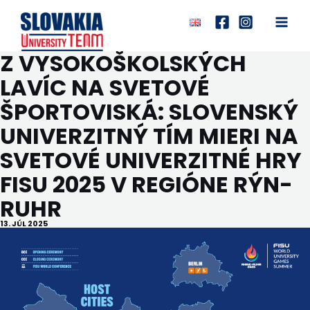
Preskočiť
na
Main
obsah
Z VYSOKOŠKOLSKÝCH
Men
LAVÍC NA SVETOVÉ
ŠPORTOVISKÁ: SLOVENSKÝ
UNIVERZITNÝ TÍM MIERI NA
SVETOVÉ UNIVERZITNÉ HRY
FISU 2025 V REGIÓNE RÝN-
RUHR
13. JÚL 2025