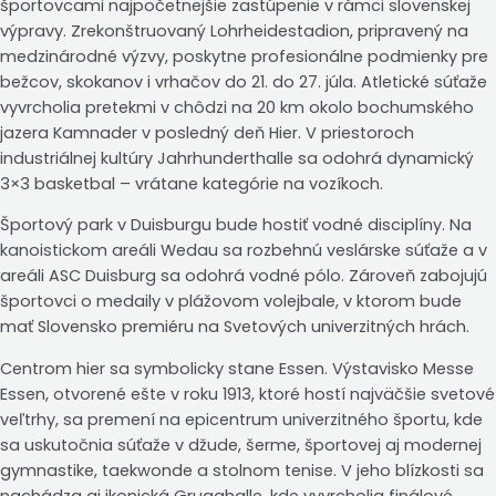
športovcami najpočetnejšie zastúpenie v rámci slovenskej
výpravy. Zrekonštruovaný Lohrheidestadion, pripravený na
medzinárodné výzvy, poskytne profesionálne podmienky pre
bežcov, skokanov i vrhačov do 21. do 27. júla. Atletické súťaže
vyvrcholia pretekmi v chôdzi na 20 km okolo bochumského
jazera Kamnader v posledný deň Hier. V priestoroch
industriálnej kultúry Jahrhunderthalle sa odohrá dynamický
3×3 basketbal – vrátane kategórie na vozíkoch.
Športový park v Duisburgu bude hostiť vodné disciplíny. Na
kanoistickom areáli Wedau sa rozbehnú veslárske súťaže a v
areáli ASC Duisburg sa odohrá vodné pólo. Zároveň zabojujú
športovci o medaily v plážovom volejbale, v ktorom bude
mať Slovensko premiéru na Svetových univerzitných hrách.
Centrom hier sa symbolicky stane Essen. Výstavisko Messe
Essen, otvorené ešte v roku 1913, ktoré hostí najväčšie svetové
veľtrhy, sa premení na epicentrum univerzitného športu, kde
sa uskutočnia súťaže v džude, šerme, športovej aj modernej
gymnastike, taekwonde a stolnom tenise. V jeho blízkosti sa
nachádza aj ikonická Grugahalle, kde vyvrcholia finálové