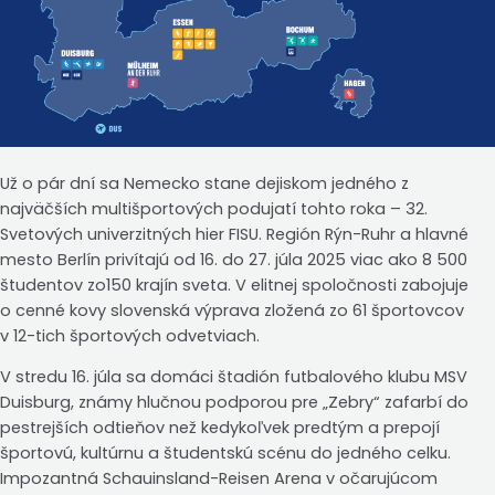
Už o pár dní sa Nemecko stane dejiskom jedného z
najväčších multišportových podujatí tohto roka – 32.
Svetových univerzitných hier FISU. Región Rýn-Ruhr a hlavné
mesto Berlín privítajú od 16. do 27. júla 2025 viac ako 8 500
študentov zo150 krajín sveta. V elitnej spoločnosti zabojuje
o cenné kovy slovenská výprava zložená zo 61 športovcov
v 12-tich športových odvetviach.
V stredu 16. júla sa domáci štadión futbalového klubu MSV
Duisburg, známy hlučnou podporou pre „Zebry“ zafarbí do
pestrejších odtieňov než kedykoľvek predtým a prepojí
športovú, kultúrnu a študentskú scénu do jedného celku.
Impozantná Schauinsland-Reisen Arena v očarujúcom