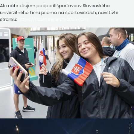
Ak máte záujem podporiť športovcov Slovenského
univerzitného tímu priamo na športoviskách, navštívte
stránku:
https://ticket.rhineruhr2025.com