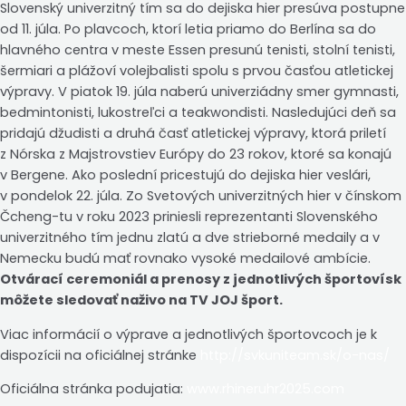
Slovenský univerzitný tím sa do dejiska hier presúva postupne
od 11. júla. Po plavcoch, ktorí letia priamo do Berlína sa do
hlavného centra v meste Essen presunú tenisti, stolní tenisti,
šermiari a plážoví volejbalisti spolu s prvou časťou atletickej
výpravy. V piatok 19. júla naberú univerziádny smer gymnasti,
bedmintonisti, lukostreľci a teakwondisti. Nasledujúci deň sa
pridajú džudisti a druhá časť atletickej výpravy, ktorá priletí
z Nórska z Majstrovstiev Európy do 23 rokov, ktoré sa konajú
v Bergene. Ako poslední pricestujú do dejiska hier veslári,
v pondelok 22. júla. Zo Svetových univerzitných hier v čínskom
Čcheng-tu v roku 2023 priniesli reprezentanti Slovenského
univerzitného tím jednu zlatú a dve strieborné medaily a v
Nemecku budú mať rovnako vysoké medailové ambície.
Otvárací ceremoniál a prenosy z jednotlivých športovísk
môžete sledovať naživo na TV JOJ šport.
Viac informácií o výprave a jednotlivých športovcoch je k
dispozícii na oficiálnej stránke
http://svkuniteam.sk/o-nas/
Oficiálna stránka podujatia:
www.rhineruhr2025.com