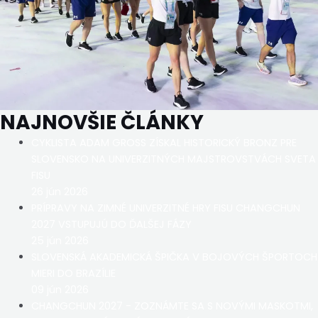
NAJNOVŠIE ČLÁNKY
CYKLISTA ADAM GROSS ZÍSKAL HISTORICKÝ BRONZ PRE
SLOVENSKO NA UNIVERZITNÝCH MAJSTROVSTVÁCH SVETA
FISU
26 jún 2026
PRÍPRAVY NA ZIMNÉ UNIVERZITNÉ HRY FISU CHANGCHUN
2027 VSTUPUJÚ DO ĎALŠEJ FÁZY
25 jún 2026
SLOVENSKÁ AKADEMICKÁ ŠPIČKA V BOJOVÝCH ŠPORTOCH
MIERI DO BRAZÍLIE
09 jún 2026
CHANGCHUN 2027 - ZOZNÁMTE SA S NOVÝMI MASKOTMI,