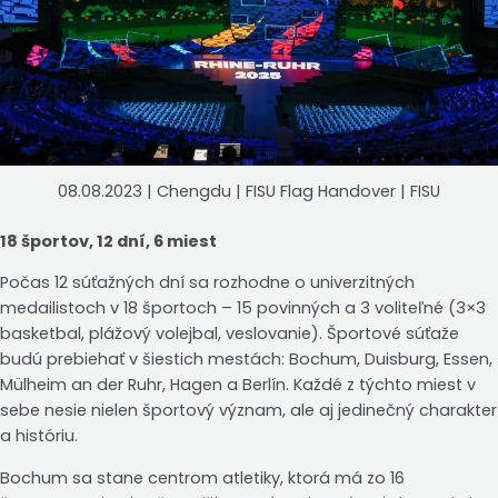
08.08.2023 | Chengdu | FISU Flag Handover | FISU
18 športov, 12 dní, 6 miest
Počas 12 súťažných dní sa rozhodne o univerzitných
medailistoch v 18 športoch – 15 povinných a 3 voliteľné (3×3
basketbal, plážový volejbal, veslovanie). Športové súťaže
budú prebiehať v šiestich mestách: Bochum, Duisburg, Essen,
Mülheim an der Ruhr, Hagen a Berlín. Každé z týchto miest v
sebe nesie nielen športový význam, ale aj jedinečný charakter
a históriu.
Bochum sa stane centrom atletiky, ktorá má zo 16