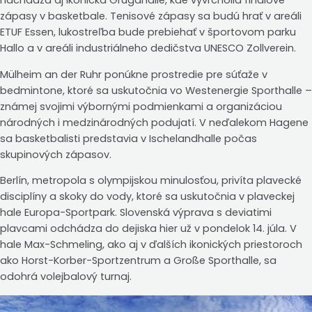
zápasy v basketbale. Tenisové zápasy sa budú hrať v areáli
ETUF Essen, lukostreľba bude prebiehať v športovom parku
Hallo a v areáli industriálneho dedičstva UNESCO Zollverein.
Mülheim an der Ruhr ponúkne prostredie pre súťaže v
bedmintone, ktoré sa uskutočnia vo Westenergie Sporthalle –
známej svojimi výbornými podmienkami a organizáciou
národných i medzinárodných podujatí. V neďalekom Hagene
sa basketbalisti predstavia v Ischelandhalle počas
skupinových zápasov.
Berlín, metropola s olympijskou minulosťou, privíta plavecké
disciplíny a skoky do vody, ktoré sa uskutočnia v plaveckej
hale Europa-Sportpark. Slovenská výprava s deviatimi
plavcami odchádza do dejiska hier už v pondelok 14. júla. V
hale Max-Schmeling, ako aj v ďalších ikonických priestoroch
ako Horst-Korber-Sportzentrum a Große Sporthalle, sa
odohrá volejbalový turnaj.