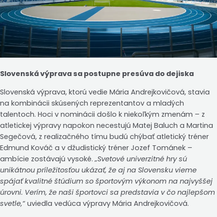
Slovenská výprava sa postupne presúva do dejiska
Slovenská výprava, ktorú vedie Mária Andrejkovičová, stavia
na kombinácii skúsených reprezentantov a mladých
talentoch. Hoci v nominácii došlo k niekoľkým zmenám – z
atletickej výpravy napokon necestujú Matej Baluch a Martina
Segečová, z realizačného tímu budú chýbať atletický tréner
Edmund Kováč a v džudistický tréner Jozef Tománek –
ambície zostávajú vysoké.
„Svetové univerzitné hry sú
unikátnou príležitosťou ukázať, že aj na Slovensku vieme
spájať kvalitné štúdium so športovým výkonom na najvyššej
úrovni. Verím, že naši športovci sa predstavia v čo najlepšom
svetle,“
uviedla vedúca výpravy Mária Andrejkovičová.