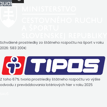
quare
Schválené prostriedky zo štátneho rozpočtu na šport v roku
2026: 583 200€
Z toho 67% tvoria prostriedky štátneho rozpočtu vo výške
odvodu z prevádzkovania lotériových hier v roku 2025
SAUŠ