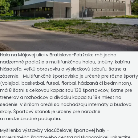
Hala na Májovej ulici v Bratislave-Petržalke má jedno
nadzemné podlažie s multifunkčnou halou, tribúny, kabínu
hlásateľa, veľkú obrazovku a výsledkovú tabuľu, šatne a
zázemie. Multifunkčné športovisko je určené pre rôzne športy
(volejbal, basketbal, futsal, florbal, hádzaná či bedminton),
má 8 šatní s celkovou kapacitou 130 športovcov, šatne pre
trénerov a rozhodcov a divácku kapacitu 184 miest na
sedenie. V širšom areáli sa nachádzajú internáty a budova
školy. Športový stánok je určený pre národné
a medzinárodné podujatia.
Myšlienka výstavby Viacúčelovej športovej haly –
Univerzitného športového centra pri Ekonomickej univerzite