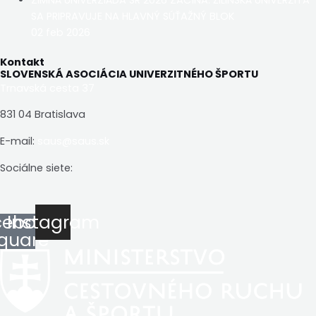
SA PRIPRAVUJE NA HLAVNÝ SÚŤAŽNÝ BLOK
02 feb 2026
Kontakt
SLOVENSKÁ ASOCIÁCIA UNIVERZITNÉHO ŠPORTU
Trnavská cesta 37
831 04 Bratislava
E-mail:
saus@saus.sk
Sociálne siete:
cebook-
Instagram
quare