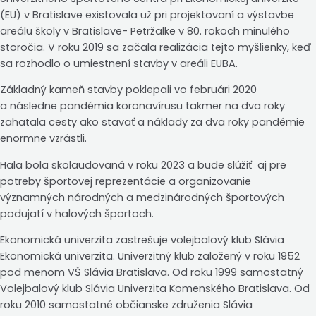
(EU) v Bratislave existovala už pri projektovaní a výstavbe
areálu školy v Bratislave- Petržalke v 80. rokoch minulého
storočia. V roku 2019 sa začala realizácia tejto myšlienky, keď
sa rozhodlo o umiestnení stavby v areáli EUBA.
Základný kameň stavby poklepali vo februári 2020
a následne pandémia koronavírusu takmer na dva roky
zahatala cesty ako stavať a náklady za dva roky pandémie
enormne vzrástli.
Hala bola skolaudovaná v roku 2023 a bude slúžiť aj pre
potreby športovej reprezentácie a organizovanie
významných národných a medzinárodných športových
podujatí v halových športoch.
Ekonomická univerzita zastrešuje volejbalový klub Slávia
Ekonomická univerzita. Univerzitný klub založený v roku 1952
pod menom VŠ Slávia Bratislava. Od roku 1999 samostatný
Volejbalový klub Slávia Univerzita Komenského Bratislava. Od
roku 2010 samostatné občianske združenia Slávia