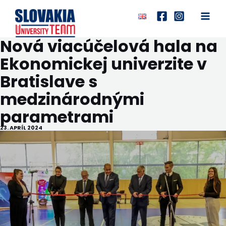
Preskočiť
na
Main
obsah
Nová viacúčelová hala na
Men
Ekonomickej univerzite v
Bratislave s
medzinárodnými
parametrami
23. APRÍL 2024