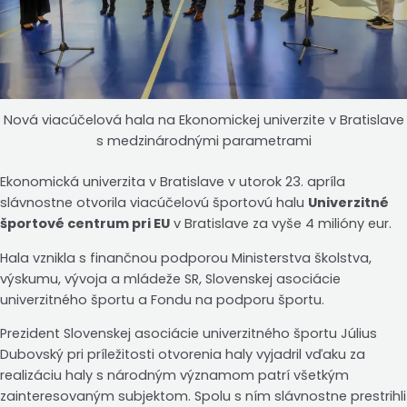
Nová viacúčelová hala na Ekonomickej univerzite v Bratislave
s medzinárodnými parametrami
Ekonomická univerzita v Bratislave v utorok 23. apríla
slávnostne otvorila viacúčelovú športovú halu
Univerzitné
športové centrum pri EU
v Bratislave za vyše 4 milióny eur.
Hala vznikla s finančnou podporou Ministerstva školstva,
výskumu, vývoja a mládeže SR, Slovenskej asociácie
univerzitného športu a Fondu na podporu športu.
Prezident Slovenskej asociácie univerzitného športu Július
Dubovský pri príležitosti otvorenia haly vyjadril vďaku za
realizáciu haly s národným významom patrí všetkým
zainteresovaným subjektom. Spolu s ním slávnostne prestrihli