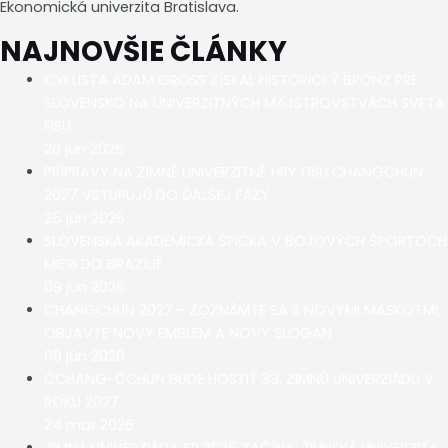
Ekonomická univerzita Bratislava.
NAJNOVŠIE ČLÁNKY
CYKLISTA ADAM GROSS ZÍSKAL HISTORICKÝ BRONZ PRE
SLOVENSKO NA UNIVERZITNÝCH MAJSTROVSTVÁCH SVETA
FISU
26 jún 2026
PRÍPRAVY NA ZIMNÉ UNIVERZITNÉ HRY FISU CHANGCHUN
2027 VSTUPUJÚ DO ĎALŠEJ FÁZY
25 jún 2026
SLOVENSKÁ AKADEMICKÁ ŠPIČKA V BOJOVÝCH ŠPORTOCH
MIERI DO BRAZÍLIE
09 jún 2026
CHANGCHUN 2027 - ZOZNÁMTE SA S NOVÝMI MASKOTMI,
OBJAVTE NOVÝ EMBLÉM A NOVÝ SLOGAN
09 jún 2026
ČCHANG-ČCHUN BUDE HOSTIŤ 33. ZIMNÚ UNIVERZIÁDU V
ROKU 2027
24 mar 2026
ZIMNÁ UNIVERZIÁDA SR 2026 ZAČÍNA: ŽILINSKÁ UNIVERZITA