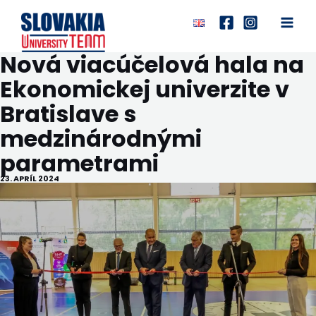
Preskočiť
na
Main
obsah
Nová viacúčelová hala na
Men
Ekonomickej univerzite v
Bratislave s
medzinárodnými
parametrami
23. APRÍL 2024