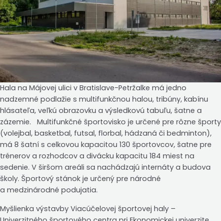
Hala na Májovej ulici v Bratislave-Petržalke má jedno
nadzemné podlažie s multifunkčnou halou, tribúny, kabínu
hlásateľa, veľkú obrazovku a výsledkovú tabuľu, šatne a
zázemie. Multifunkčné športovisko je určené pre rôzne športy
(volejbal, basketbal, futsal, florbal, hádzaná či bedminton),
má 8 šatní s celkovou kapacitou 130 športovcov, šatne pre
trénerov a rozhodcov a divácku kapacitu 184 miest na
sedenie. V širšom areáli sa nachádzajú internáty a budova
školy. Športový stánok je určený pre národné
a medzinárodné podujatia.
Myšlienka výstavby Viacúčelovej športovej haly –
Univerzitného športového centra pri Ekonomickej univerzite