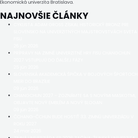
Ekonomická univerzita Bratislava.
NAJNOVŠIE ČLÁNKY
CYKLISTA ADAM GROSS ZÍSKAL HISTORICKÝ BRONZ PRE
SLOVENSKO NA UNIVERZITNÝCH MAJSTROVSTVÁCH SVETA
FISU
26 jún 2026
PRÍPRAVY NA ZIMNÉ UNIVERZITNÉ HRY FISU CHANGCHUN
2027 VSTUPUJÚ DO ĎALŠEJ FÁZY
25 jún 2026
SLOVENSKÁ AKADEMICKÁ ŠPIČKA V BOJOVÝCH ŠPORTOCH
MIERI DO BRAZÍLIE
09 jún 2026
CHANGCHUN 2027 - ZOZNÁMTE SA S NOVÝMI MASKOTMI,
OBJAVTE NOVÝ EMBLÉM A NOVÝ SLOGAN
09 jún 2026
ČCHANG-ČCHUN BUDE HOSTIŤ 33. ZIMNÚ UNIVERZIÁDU V
ROKU 2027
24 mar 2026
ZIMNÁ UNIVERZIÁDA SR 2026 ZAČÍNA: ŽILINSKÁ UNIVERZITA