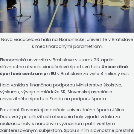
Nová viacúčelová hala na Ekonomickej univerzite v Bratislave
s medzinárodnými parametrami
Ekonomická univerzita v Bratislave v utorok 23. apríla
slávnostne otvorila viacúčelovú športovú halu
Univerzitné
športové centrum pri EU
v Bratislave za vyše 4 milióny eur.
Hala vznikla s finančnou podporou Ministerstva školstva,
výskumu, vývoja a mládeže SR, Slovenskej asociácie
univerzitného športu a Fondu na podporu športu.
Prezident Slovenskej asociácie univerzitného športu Július
Dubovský pri príležitosti otvorenia haly vyjadril vďaku za
realizáciu haly s národným významom patrí všetkým
zainteresovaným subjektom. Spolu s ním slávnostne prestrihli