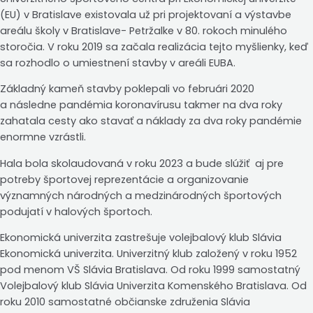
(EU) v Bratislave existovala už pri projektovaní a výstavbe
areálu školy v Bratislave- Petržalke v 80. rokoch minulého
storočia. V roku 2019 sa začala realizácia tejto myšlienky, keď
sa rozhodlo o umiestnení stavby v areáli EUBA.
Základný kameň stavby poklepali vo februári 2020
a následne pandémia koronavírusu takmer na dva roky
zahatala cesty ako stavať a náklady za dva roky pandémie
enormne vzrástli.
Hala bola skolaudovaná v roku 2023 a bude slúžiť aj pre
potreby športovej reprezentácie a organizovanie
významných národných a medzinárodných športových
podujatí v halových športoch.
Ekonomická univerzita zastrešuje volejbalový klub Slávia
Ekonomická univerzita. Univerzitný klub založený v roku 1952
pod menom VŠ Slávia Bratislava. Od roku 1999 samostatný
Volejbalový klub Slávia Univerzita Komenského Bratislava. Od
roku 2010 samostatné občianske združenia Slávia