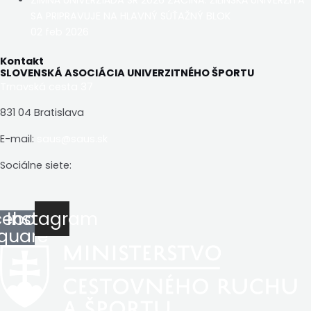
SA PRIPRAVUJE NA HLAVNÝ SÚŤAŽNÝ BLOK
02 feb 2026
Kontakt
SLOVENSKÁ ASOCIÁCIA UNIVERZITNÉHO ŠPORTU
Trnavská cesta 37
831 04 Bratislava
E-mail:
saus@saus.sk
Sociálne siete:
cebook-
Instagram
quare