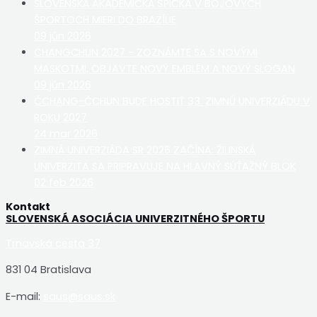
SLOVENSKÁ AKADEMICKÁ ŠPIČKA V BOJOVÝCH
ŠPORTOCH MIERI DO BRAZÍLIE
09 jún 2026
CHANGCHUN 2027 - ZOZNÁMTE SA S NOVÝMI
MASKOTMI, OBJAVTE NOVÝ EMBLÉM A NOVÝ SLOGAN
09 jún 2026
ČCHANG-ČCHUN BUDE HOSTIŤ 33. ZIMNÚ UNIVERZIÁDU V
ROKU 2027
24 mar 2026
ZIMNÁ UNIVERZIÁDA SR 2026 ZAČÍNA: ŽILINSKÁ
UNIVERZITA SA PRIPRAVUJE NA HLAVNÝ SÚŤAŽNÝ BLOK
02 feb 2026
Kontakt
SLOVENSKÁ ASOCIÁCIA UNIVERZITNÉHO ŠPORTU
Trnavská cesta 37
831 04 Bratislava
E-mail:
saus@saus.sk