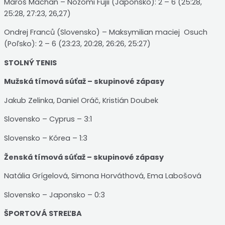
Maroš Machan – Nozomi Fujii (Japonsko): 2 – 6 (25:28,
25:28, 27:23, 26,27)
Ondrej Franců (Slovensko) – Maksymilian maciej Osuch
(Poľsko): 2 – 6 (23:23, 20:28, 26:26, 25:27)
STOLNÝ TENIS
Mužská tímová súťaž – skupinové zápasy
Jakub Zelinka, Daniel Oráč, Kristián Doubek
Slovensko – Cyprus – 3:1
Slovensko – Kórea – 1:3
Ženská tímová súťaž – skupinové zápasy
Natália Grígelová, Simona Horváthová, Ema Labošová
Slovensko – Japonsko – 0:3
ŠPORTOVÁ STREĽBA