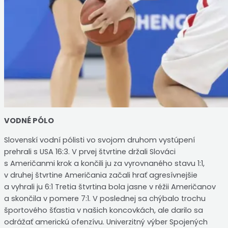
VODNÉ PÓLO
Slovenskí vodní pólisti vo svojom druhom vystúpení
prehrali s USA 16:3. V prvej štvrtine držali Slováci
s Američanmi krok a končili ju za vyrovnaného stavu 1:1,
v druhej štvrtine Američania začali hrať agresívnejšie
a vyhrali ju 6:1 Tretia štvrtina bola jasne v réžii Američanov
a skončila v pomere 7:1. V poslednej sa chýbalo trochu
športového šťastia v našich koncovkách, ale darilo sa
odrážať americkú ofenzívu. Univerzitný výber Spojených