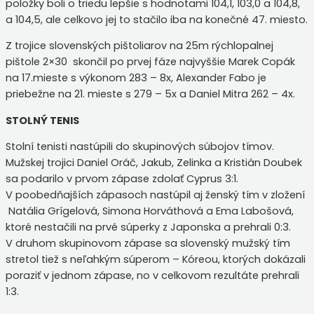
položky boli o triedu lepšie s hodnotami 104,1, 103,0 a 104,8,
a 104,5, ale celkovo jej to stačilo iba na konečné 47. miesto.
Z trojice slovenských pištoliarov na 25m rýchlopalnej
pištole 2×30 skončil po prvej fáze najvyššie Marek Copák
na 17.mieste s výkonom 283 – 8x, Alexander Fabo je
priebežne na 21. mieste s 279 – 5x a Daniel Mitra 262 – 4x.
STOLNÝ TENIS
Stolní tenisti nastúpili do skupinových súbojov tímov.
Mužskej trojici Daniel Oráč, Jakub, Zelinka a Kristián Doubek
sa podarilo v prvom zápase zdolať Cyprus 3:1.
V poobedňajších zápasoch nastúpil aj ženský tím v zložení
Natália Grígelová, Simona Horváthová a Ema Labošová,
ktoré nestačili na prvé súperky z Japonska a prehrali 0:3.
V druhom skupinovom zápase sa slovenský mužský tím
stretol tiež s neľahkým súperom – Kóreou, ktorých dokázali
poraziť v jednom zápase, no v celkovom rezultáte prehrali
1:3.