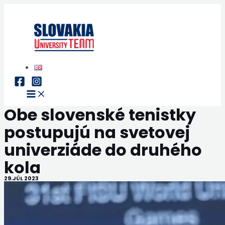
Preskočiť
na
obsah
Main
Menu
Obe slovenské tenistky
postupujú na svetovej
univerziáde do druhého
kola
29.JÚL 2023