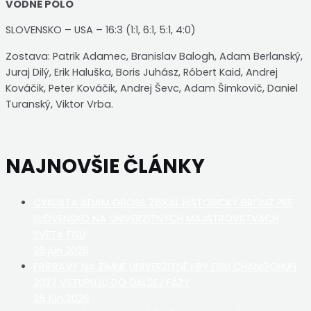
VODNÉ PÓLO
SLOVENSKO – USA – 16:3 (1:1, 6:1, 5:1, 4:0)
Zostava: Patrik Adamec, Branislav Balogh, Adam Berlanský,
Juraj Dilý, Erik Haluška, Boris Juhász, Róbert Kaid, Andrej
Kováčik, Peter Kováčik, Andrej Ševc, Adam Šimkovič, Daniel
Turanský, Viktor Vrba.
NAJNOVŠIE ČLÁNKY
CYKLISTA ADAM GROSS ZÍSKAL HISTORICKÝ BRONZ PRE
SLOVENSKO NA UNIVERZITNÝCH MAJSTROVSTVÁCH
SVETA FISU
26 jún 2026
PRÍPRAVY NA ZIMNÉ UNIVERZITNÉ HRY FISU CHANGCHUN
2027 VSTUPUJÚ DO ĎALŠEJ FÁZY
25 jún 2026