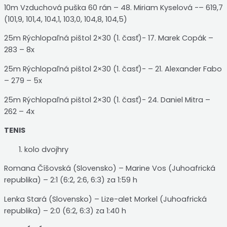
10m Vzduchová puška 60 rán – 48. Miriam Kyselová -– 619,7
(101,9, 101,4, 104,1, 103,0, 104,8, 104,5)
25m Rýchlopaľná pištol 2×30 (1. časť)- 17. Marek Copák –
283 – 8x
25m Rýchlopaľná pištol 2×30 (1. časť)- – 21. Alexander Fabo
– 279 – 5x
25m Rýchlopaľná pištol 2×30 (1. časť)- 24. Daniel Mitra –
262 – 4x
TENIS
kolo dvojhry
Romana Číšovská (Slovensko) – Marine Vos (Juhoafrická
republika) – 2:1 (6:2, 2:6, 6:3) za 1:59 h
Lenka Stará (Slovensko) – Lize-alet Morkel (Juhoafrická
republika) – 2:0 (6:2, 6:3) za 1:40 h