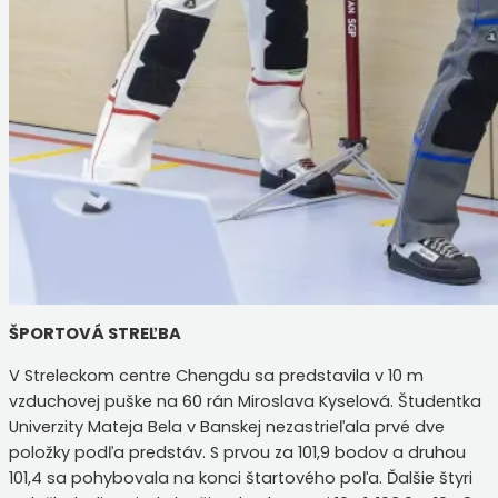
ŠPORTOVÁ STREĽBA
V Streleckom centre Chengdu sa predstavila v 10 m
vzduchovej puške na 60 rán Miroslava Kyselová. Študentka
Univerzity Mateja Bela v Banskej nezastrieľala prvé dve
položky podľa predstáv. S prvou za 101,9 bodov a druhou
101,4 sa pohybovala na konci štartového poľa. Ďalšie štyri