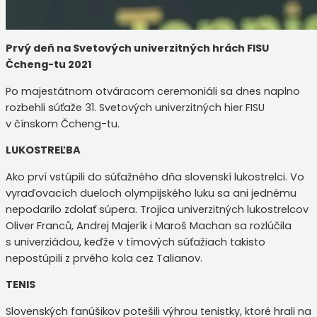
Prvý deň na Svetových univerzitných hrách FISU
Čcheng-tu 2021
Po majestátnom otváracom ceremoniáli sa dnes naplno
rozbehli súťaže 31. Svetových univerzitných hier FISU
v čínskom Čcheng-tu.
LUKOSTREĽBA
Ako prví vstúpili do súťažného dňa slovenskí lukostrelci. Vo
vyraďovacích dueloch olympijského luku sa ani jednému
nepodarilo zdolať súpera. Trojica univerzitných lukostrelcov
Oliver Franců, Andrej Majerík i Maroš Machan sa rozlúčila
s univerziádou, keďže v tímových súťažiach takisto
nepostúpili z prvého kola cez Talianov.
TENIS
Slovenských fanúšikov potešili výhrou tenistky, ktoré hrali na