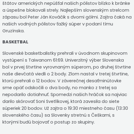
štátov amerických nepúšťal našich pólistov blízko k bránke
a úspešne blokovali strely. Najlepším slovenským strelcom
zápasu bol Peter Ján Kováčik s dvomi gólmi. Zajtra čaká na
našich vodných pólistov ťažký súper v podaní tímu
Gruzínska.
BASKETBAL
Slovenské basketbalistky prehrali v úvodnom skupinovom
vystúpení s Taiwanom 61:69. Univerzitný výber Slovenska
bol v prvej štvrtine vyrovnaným súperom, po druhej štvrtine
naše dievčatá viedli o 2 body. Zlom nastal v tretej štvrtine,
ktorú prehrali o 12 bodov. V záverečnej desaťminútovke
sme opäť odskočili o dva body, no manko z tretej sa
nepodarilo dotiahnuť. Spomedzi našich hráčok sa najviac
darilo skórovať Soni Svetlíkovej, ktorá zavesila do siete
súperiek 20 bodov. Už zajtra o 19:30 miestneho času (13:30
slovenského času) sa Slovenky stretnú s Češkami, s
ktorými budú bojovať o postup zo skupiny.