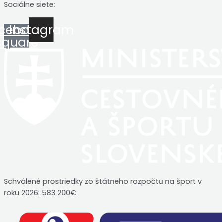
Sociálne siete:
cebook-
Instagram
square
Schválené prostriedky zo štátneho rozpočtu na šport v
roku 2026: 583 200€