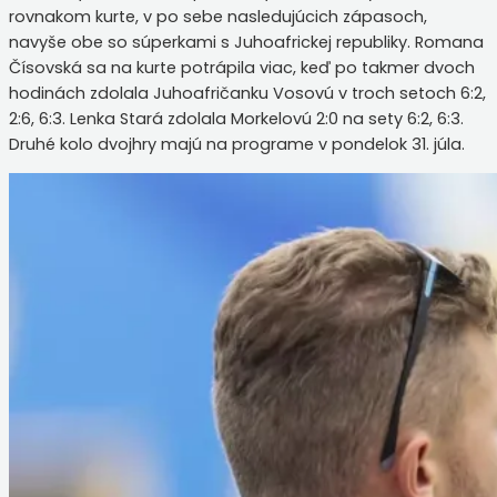
rovnakom kurte, v po sebe nasledujúcich zápasoch,
navyše obe so súperkami s Juhoafrickej republiky. Romana
Čísovská sa na kurte potrápila viac, keď po takmer dvoch
hodinách zdolala Juhoafričanku Vosovú v troch setoch 6:2,
2:6, 6:3. Lenka Stará zdolala Morkelovú 2:0 na sety 6:2, 6:3.
Druhé kolo dvojhry majú na programe v pondelok 31. júla.