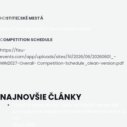
HO
STITEĽSKÉ MESTÁ
https://changchun2027.fisu.net/host-cities/
C
OMPETITION SCHEDULE
https://fisu-
events.com/app/uploads/sites/51/2026/06/20260601_-
WIN2027-Overall- Competition-Schedule_clean-version.pdf
NAJNOVŠIE ČLÁNKY
CYKLISTA ADAM GROSS ZÍSKAL HISTORICKÝ BRONZ PRE
SLOVENSKO NA UNIVERZITNÝCH MAJSTROVSTVÁCH SVETA
FISU
26 jún 2026