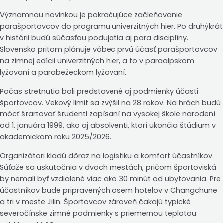
Významnou novinkou je pokračujúce začleňovanie
parašportovcov do programu univerzitných hier. Po druhýkrát
v histórii budú súčasťou podujatia aj para disciplíny.
Slovensko pritom plánuje vôbec prvú účasť parašportovcov
na zimnej edícii univerzitných hier, a to v paraalpskom
lyžovaní a parabežeckom lyžovaní.
Počas stretnutia boli predstavené aj podmienky účasti
športovcov. Vekový limit sa zvýšil na 28 rokov. Na hrách budú
môcť štartovať študenti zapísaní na vysokej škole narodení
od 1. januára 1999, ako aj absolventi, ktorí ukončia štúdium v
akademickom roku 2025/2026.
Organizátori kladú dôraz na logistiku a komfort účastníkov.
Súťaže sa uskutočnia v dvoch mestách, pričom športoviská
by nemali byť vzdialené viac ako 30 minút od ubytovania. Pre
účastníkov bude pripravených osem hotelov v Changchune
a tri v meste Jilin. Športovcov zároveň čakajú typické
severočínske zimné podmienky s priemernou teplotou