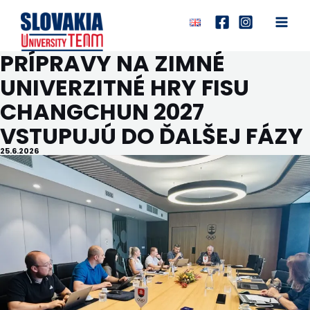
Preskočiť
na
Main
obsah
PRÍPRAVY NA ZIMNÉ
Men
UNIVERZITNÉ HRY FISU
CHANGCHUN 2027
VSTUPUJÚ DO ĎALŠEJ FÁZY
25.6.2026