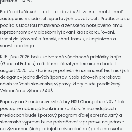
približne –14 °C.
Podľa aktuálnych predpokladov by Slovensko mohlo mať
zastúpenie v siedmich športových odvetviach. Predbežne sa
počíta s účasťou mužského a ženského hokejového tímu,
reprezentantov v alpskom lyžovaní, krasokorčuľovaní,
freestyle lyžovaní a freeski, short tracku, skialpinizme a
snowboardingu.
K 15. júnu 2026 boli uzatvorené všeobecné prihlášky krajín
(General Entries) a ďalším dôležitým termínom bude 1.
august 2026, do ktorého je potrebné nominovať technických
delegátov jednotlivých športov. Štáb zároveň prerokoval
návrh veľkosti slovenskej výpravy, ktorý bude predložený
Výkonnému výboru SAUŠ.
Prípravy na Zimné univerzitné hry FISU Changchun 2027 tak
postupne naberajú konkrétne kontúry. V nasledujúcich
mesiacoch bude športový program ďalej spresňovaný a
slovenská výprava bude pokračovať v príprave na jedno z
najvýznamnejších podujatí univerzitného športu na svete.