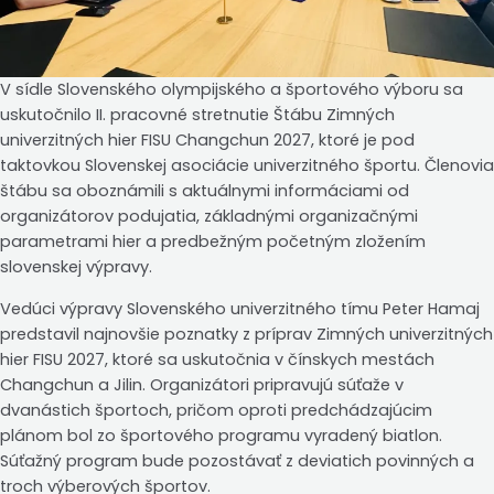
V sídle Slovenského olympijského a športového výboru sa
uskutočnilo II. pracovné stretnutie Štábu Zimných
univerzitných hier FISU Changchun 2027, ktoré je pod
taktovkou Slovenskej asociácie univerzitného športu. Členovia
štábu sa oboznámili s aktuálnymi informáciami od
organizátorov podujatia, základnými organizačnými
parametrami hier a predbežným početným zložením
slovenskej výpravy.
Vedúci výpravy Slovenského univerzitného tímu Peter Hamaj
predstavil najnovšie poznatky z príprav Zimných univerzitných
hier FISU 2027, ktoré sa uskutočnia v čínskych mestách
Changchun a Jilin. Organizátori pripravujú súťaže v
dvanástich športoch, pričom oproti predchádzajúcim
plánom bol zo športového programu vyradený biatlon.
Súťažný program bude pozostávať z deviatich povinných a
troch výberových športov.