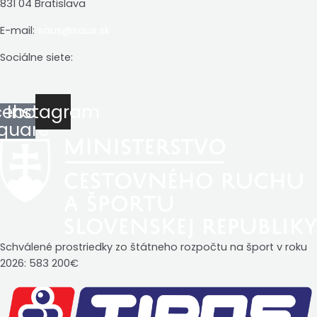
831 04 Bratislava
E-mail:
saus@saus.sk
Sociálne siete:
cebook-
Instagram
quare
Schválené prostriedky zo štátneho rozpočtu na šport v roku
2026: 583 200€