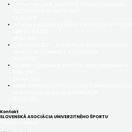
PRÍPRAVY NA ZIMNÉ UNIVERZITNÉ HRY FISU CHANGCHUN
2027 VSTUPUJÚ DO ĎALŠEJ FÁZY
25 jún 2026
SLOVENSKÁ AKADEMICKÁ ŠPIČKA V BOJOVÝCH ŠPORTOCH
MIERI DO BRAZÍLIE
09 jún 2026
CHANGCHUN 2027 - ZOZNÁMTE SA S NOVÝMI MASKOTMI,
OBJAVTE NOVÝ EMBLÉM A NOVÝ SLOGAN
09 jún 2026
ČCHANG-ČCHUN BUDE HOSTIŤ 33. ZIMNÚ UNIVERZIÁDU V
ROKU 2027
24 mar 2026
ZIMNÁ UNIVERZIÁDA SR 2026 ZAČÍNA: ŽILINSKÁ UNIVERZITA
SA PRIPRAVUJE NA HLAVNÝ SÚŤAŽNÝ BLOK
02 feb 2026
Kontakt
SLOVENSKÁ ASOCIÁCIA UNIVERZITNÉHO ŠPORTU
Trnavská cesta 37