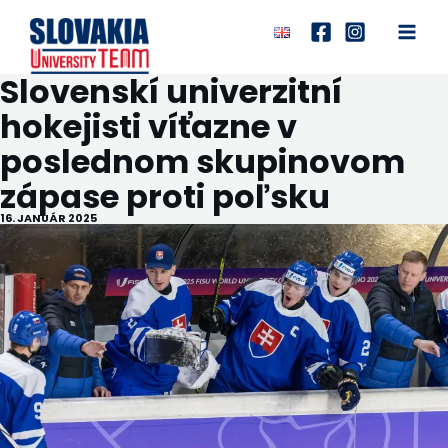
Preskočiť
na
Main
obsah
Slovenskí univerzitní
Men
hokejisti víťazne v
poslednom skupinovom
zápase proti poľsku
16. JANUÁR 2025