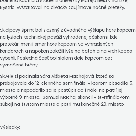
Dolného Kubína a študenti Univerzity Mateja Bela v Banskej
Bystrici vyštartovali na divácky zaujímavé nočné preteky.
Skialpový šprint bol zložený z úvodného výšlapu hore kopcom
na lyžiach, technickej pasáži vyhradenej páskami, kde
pretekári menili smer hore kopcom vo vyhradených
koridoroch a napokon založili lyže na batoh a na vrch kopca
vybehli. Posledná časť bol slalom dole kopcom cez
vyznačené brány.
Skvele si počínala Sára Alžbeta Machajová, ktorá sa
prebojovala do 12-členného semifinále, v ktorom obsadila 5.
miesto a nepodarilo sa je postúpiť do finále, no patrí jej
výborné 9. miesto. Samuel Machaj skončil v štvrťfinálovom
súboji na štvrtom mieste a patrí mu konečné 20. miesto.
Výsledky: