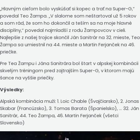
„Hlavným cieľom bolo vyskúšať si kopec a trať na Super-G,“
povedal Teo Žampa. „V slalome som neštartoval už 5 rokov
a som rád, že som ho dokončil a teším sa na moje hlavné
disciplíny,“ povedal najmladší z rodu Žampovcov v cieli.
Najlepšie z našej trojice skončil Ján Sanitrár na 32. mieste, Teo
Žampa sa umiestnil na 44. mieste a Martin Ferjanček na 46.
priečke.
Pre Tea Žampu i Jána Sanitrára bol štart v alpskej kombinácii
skvelým tréningom pred zajtrajším Super-G, v ktorom majú
šance na vyššie priečky.
Výsledky:
Alpská kombinácia muži: 1. Loic Chable (Švajčiarsko), 2. Jonas
Skabar (Francúzsko), 3. Tomas Barata (Španielsko), … 32. Ján
Sanitrár, 44. Teo Žampa, 46. Martin Ferjanček (všetci
Slovensko)