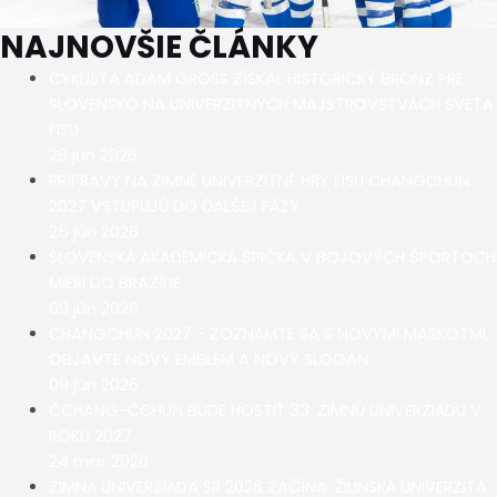
NAJNOVŠIE ČLÁNKY
CYKLISTA ADAM GROSS ZÍSKAL HISTORICKÝ BRONZ PRE
SLOVENSKO NA UNIVERZITNÝCH MAJSTROVSTVÁCH SVETA
FISU
26 jún 2026
PRÍPRAVY NA ZIMNÉ UNIVERZITNÉ HRY FISU CHANGCHUN
2027 VSTUPUJÚ DO ĎALŠEJ FÁZY
25 jún 2026
SLOVENSKÁ AKADEMICKÁ ŠPIČKA V BOJOVÝCH ŠPORTOCH
MIERI DO BRAZÍLIE
09 jún 2026
CHANGCHUN 2027 - ZOZNÁMTE SA S NOVÝMI MASKOTMI,
OBJAVTE NOVÝ EMBLÉM A NOVÝ SLOGAN
09 jún 2026
ČCHANG-ČCHUN BUDE HOSTIŤ 33. ZIMNÚ UNIVERZIÁDU V
ROKU 2027
24 mar 2026
ZIMNÁ UNIVERZIÁDA SR 2026 ZAČÍNA: ŽILINSKÁ UNIVERZITA