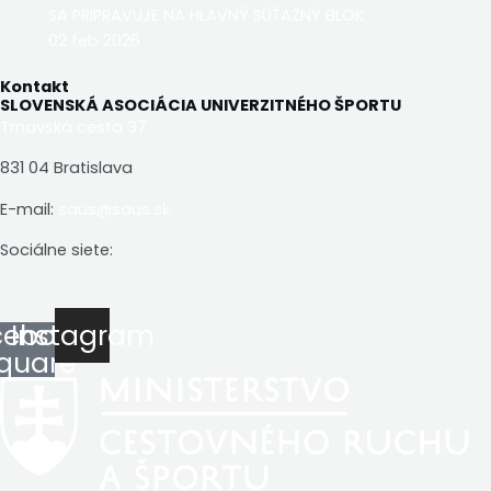
SA PRIPRAVUJE NA HLAVNÝ SÚŤAŽNÝ BLOK
02 feb 2026
Kontakt
SLOVENSKÁ ASOCIÁCIA UNIVERZITNÉHO ŠPORTU
Trnavská cesta 37
831 04 Bratislava
E-mail:
saus@saus.sk
Sociálne siete:
cebook-
Instagram
quare