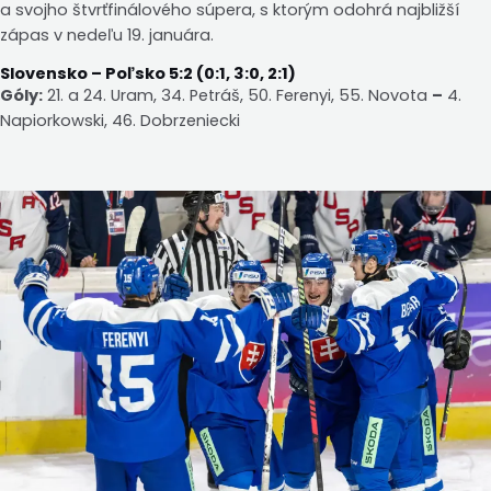
a svojho štvrťfinálového súpera, s ktorým odohrá najbližší
zápas v nedeľu 19. januára.
Slovensko – Poľsko 5:2 (0:1, 3:0, 2:1)
Góly:
21. a 24. Uram, 34. Petráš, 50. Ferenyi, 55. Novota
–
4.
Napiorkowski, 46. Dobrzeniecki