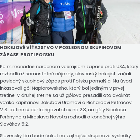
HOKEJOVÉ VÍŤAZSTVO V POSLEDNOM SKUPINOVOM
ZÁPASE PROTI POĽSKU
Po mimoriadne náročnom včerajšom zápase proti USA, ktorý
rozhodli až samostatné nájazdy, slovenský hokejisti začali
posledný skupinový zápas proti Poľsku pomalšia. Na úvod
inkasovali gól Napiorowskeho, ktorý bol jediným v prvej
tretine. V druhej tretine sa už gólovo presadili ato dvakrát
vďaka kapitánovi Jakubovi Uramovi a Richardovi Petráčovi.
V 3. tretine súper korigoval stav na 2:3, no góly Nicolasa
Ferényiho a Miroslava Novota rozhodli o konečnej výhre
Slovákov 5:2.
Slovenský tím bude čakať na zajtrajšie skupinové výsledky