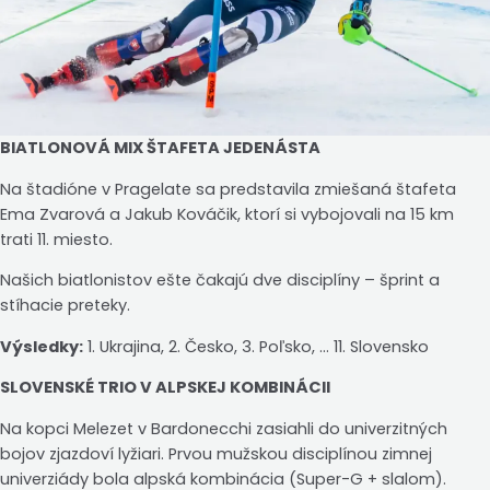
BIATLONOVÁ MIX ŠTAFETA JEDENÁSTA
Na štadióne v Pragelate sa predstavila zmiešaná štafeta
Ema Zvarová a Jakub Kováčik, ktorí si vybojovali na 15 km
trati 11. miesto.
Našich biatlonistov ešte čakajú dve disciplíny – šprint a
stíhacie preteky.
Výsledky:
1. Ukrajina, 2. Česko, 3. Poľsko, … 11. Slovensko
SLOVENSKÉ TRIO V ALPSKEJ KOMBINÁCII
Na kopci Melezet v Bardonecchi zasiahli do univerzitných
bojov zjazdoví lyžiari. Prvou mužskou disciplínou zimnej
univerziády bola alpská kombinácia (Super-G + slalom).