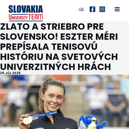
Preskočiť
na
Main
obsah
ZLATO A STRIEBRO PRE
Men
SLOVENSKO! ESZTER MÉRI
PREPÍSALA TENISOVÚ
HISTÓRIU NA SVETOVÝCH
UNIVERZITNÝCH HRÁCH
26. JÚL 2025