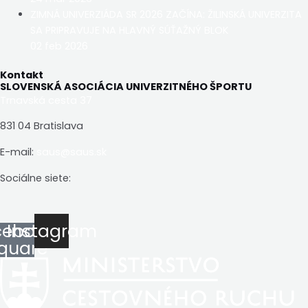
ZIMNÁ UNIVERZIÁDA SR 2026 ZAČÍNA: ŽILINSKÁ UNIVERZITA
SA PRIPRAVUJE NA HLAVNÝ SÚŤAŽNÝ BLOK
02 feb 2026
Kontakt
SLOVENSKÁ ASOCIÁCIA UNIVERZITNÉHO ŠPORTU
Trnavská cesta 37
831 04 Bratislava
E-mail:
saus@saus.sk
Sociálne siete:
cebook-
Instagram
quare