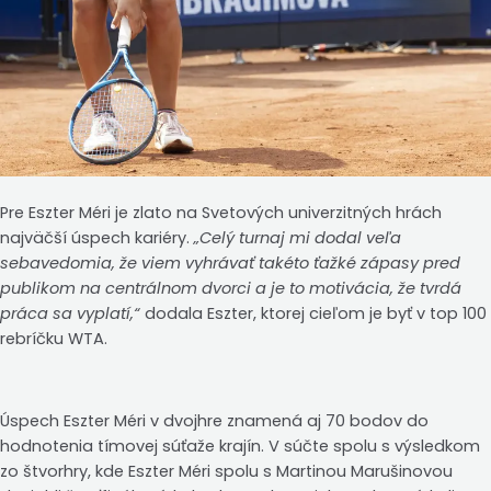
Pre Eszter Méri je zlato na Svetových univerzitných hrách
najväčší úspech kariéry.
„Celý turnaj mi dodal veľa
sebavedomia, že viem vyhrávať takéto ťažké zápasy pred
publikom na centrálnom dvorci a je to motivácia, že tvrdá
práca sa vyplatí,“
dodala Eszter, ktorej cieľom je byť v top 100
rebríčku WTA.
Úspech Eszter Méri v dvojhre znamená aj 70 bodov do
hodnotenia tímovej súťaže krajín. V súčte spolu s výsledkom
zo štvorhry, kde Eszter Méri spolu s Martinou Marušinovou