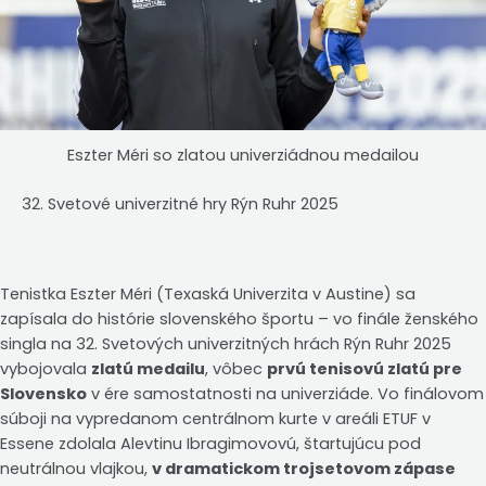
Eszter Méri so zlatou univerziádnou medailou
Svetové univerzitné hry Rýn Ruhr 2025
Tenistka Eszter Méri (Texaská Univerzita v Austine) sa
zapísala do histórie slovenského športu – vo finále ženského
singla na 32. Svetových univerzitných hrách Rýn Ruhr 2025
vybojovala
zlatú medailu
, vôbec
prvú tenisovú zlatú pre
Slovensko
v ére samostatnosti na univerziáde. Vo finálovom
súboji na vypredanom centrálnom kurte v areáli ETUF v
Essene zdolala Alevtinu Ibragimovovú, štartujúcu pod
neutrálnou vlajkou,
v dramatickom trojsetovom zápase