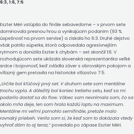
6:3, 1:6, 7:5
.
Eszter Méri vstúpila do finále sebavedome – v prvom sete
dominovala presnou hrou a vynikajúcim podaním (93 %
úspešnosť na prvom servise) a získala ho 6:3. Druhé dejstvo
však patrilo súperke, ktorá odpovedala agresívnejším
rytmom a donútila Eszter k chybám – set skončil 1:6. V
rozhodujúcom sete ukázala slovenská reprezentantka veľké
srdce i bojovnosť, keď zvládla záver s obrovským pokojom a
víťazný gem pretavila na historické víťazstvo 7:5.
„Určite bol kľúčový prvý set. V druhom sete som mentálne
trochu vypla. A dôležitý bol koniec tretieho setu, keď sa mi
podarilo dostať sa do flow. Vôbec som nevnímala som, čo sa
okolo mňa deje, len som hrala každú loptu na maximum.
Mentálne mi veľmi pomohlo semifinále, pretože malo
rovnaký priebeh. Verila som si, že keď som to dokázala vtedy
vyhrať dám to aj teraz,“
povedala po zápase Eszter Méri.