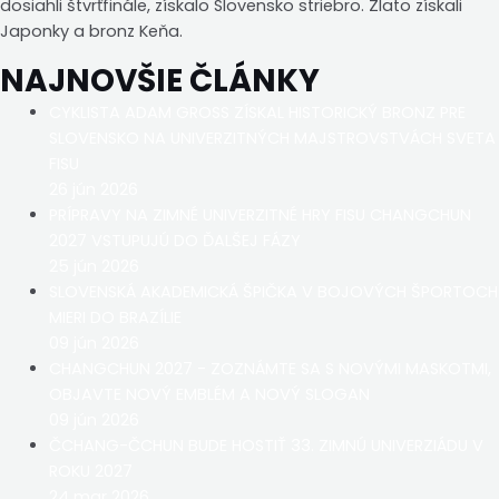
dosiahli štvrťfinále, získalo Slovensko striebro. Zlato získali
Japonky a bronz Keňa.
NAJNOVŠIE ČLÁNKY
CYKLISTA ADAM GROSS ZÍSKAL HISTORICKÝ BRONZ PRE
SLOVENSKO NA UNIVERZITNÝCH MAJSTROVSTVÁCH SVETA
FISU
26 jún 2026
PRÍPRAVY NA ZIMNÉ UNIVERZITNÉ HRY FISU CHANGCHUN
2027 VSTUPUJÚ DO ĎALŠEJ FÁZY
25 jún 2026
SLOVENSKÁ AKADEMICKÁ ŠPIČKA V BOJOVÝCH ŠPORTOCH
MIERI DO BRAZÍLIE
09 jún 2026
CHANGCHUN 2027 - ZOZNÁMTE SA S NOVÝMI MASKOTMI,
OBJAVTE NOVÝ EMBLÉM A NOVÝ SLOGAN
09 jún 2026
ČCHANG-ČCHUN BUDE HOSTIŤ 33. ZIMNÚ UNIVERZIÁDU V
ROKU 2027
24 mar 2026