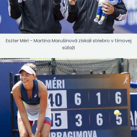
Eszter Méri - Martina Marušinová získali striebro v tímovej
súťaži