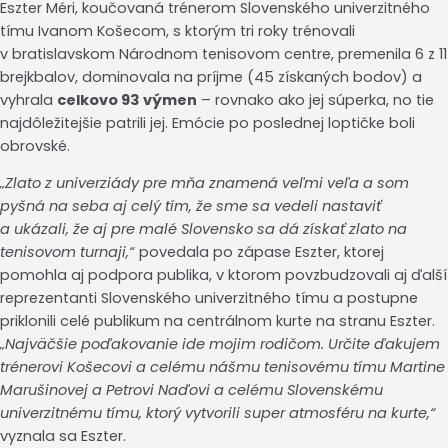
Eszter Méri, koučovaná trénerom Slovenského univerzitného
tímu Ivanom Košecom, s ktorým tri roky trénovali
v bratislavskom Národnom tenisovom centre, premenila 6 z 11
brejkbalov, dominovala na príjme (45 získaných bodov) a
vyhrala
celkovo 93 výmen
– rovnako ako jej súperka, no tie
najdôležitejšie patrili jej. Emócie po poslednej loptičke boli
obrovské.
„Zlato z univerziády pre mňa znamená veľmi veľa a som
pyšná na seba aj celý tím, že sme sa vedeli nastaviť
a ukázali, že aj pre malé Slovensko sa dá získať zlato na
tenisovom turnaji,“
povedala po zápase Eszter, ktorej
pomohla aj podpora publika, v ktorom povzbudzovali aj ďalší
reprezentanti Slovenského univerzitného tímu a postupne
priklonili celé publikum na centrálnom kurte na stranu Eszter.
„Najväčšie poďakovanie ide mojim rodičom. Určite ďakujem
trénerovi Košecovi a celému nášmu tenisovému tímu Martine
Marušinovej a Petrovi Naďovi a celému Slovenskému
univerzitnému tímu, ktorý vytvorili super atmosféru na kurte,“
vyznala sa Eszter.