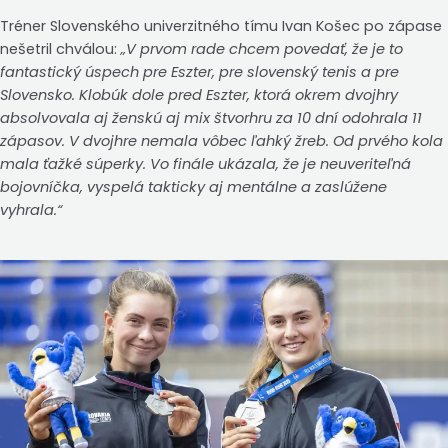
Tréner Slovenského univerzitného tímu Ivan Košec po zápase
nešetril chválou:
„V prvom rade chcem povedať, že je to
fantastický úspech pre Eszter, pre slovenský tenis a pre
Slovensko. Klobúk dole pred Eszter, ktorá okrem dvojhry
absolvovala aj ženskú aj mix štvorhru za 10 dní odohrala 11
zápasov. V dvojhre nemala vôbec ľahký žreb. Od prvého kola
mala ťažké súperky. Vo finále ukázala, že je neuveriteľná
bojovníčka, vyspelá takticky aj mentálne a zaslúžene
vyhrala.“